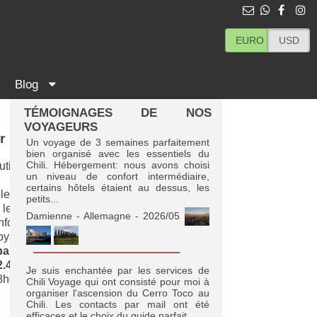
EURO
USD
Blog
TÉMOIGNAGES DE NOS
VOYAGEURS
r
Un voyage de 3 semaines parfaitement
bien organisé avec les essentiels du
Chili. Hébergement: nous avons choisi
tiliser ce
un niveau de confort intermédiaire,
certains hôtels étaient au dessus, les
 les meilleurs
petits...
 le formulaire
Damienne - Allemagne - 2026/05
informations
voyage.
par téléphone
2.476
.
Je suis enchantée par les services de
8h00 (heure
Chili Voyage qui ont consisté pour moi à
organiser l'ascension du Cerro Toco au
Chili. Les contacts par mail ont été
efficaces et le choix du guide parfait. ...