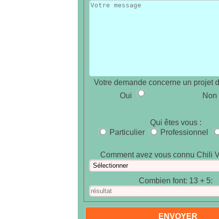
Votre demande concerne un projet 
Oui
Non
Qui êtes vous :
Particulier
Professionnel
Comment avez vous connu Chili V
Combien font: 13 + 5: